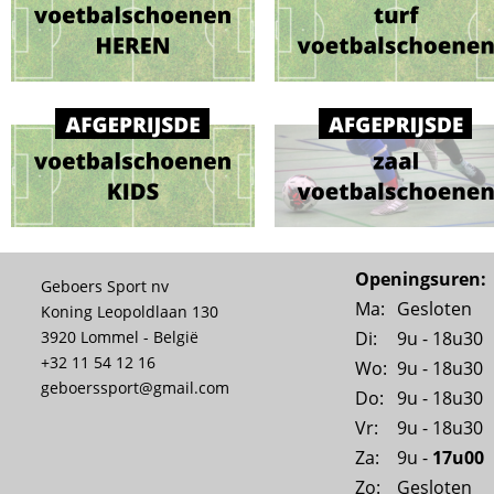
Openingsuren:
Geboers Sport nv
Ma:
Gesloten
Koning Leopoldlaan 130
Di:
9u - 18u30
3920 Lommel - België
+32 11 54 12 16
Wo:
9u - 18u30
geboerssport@gmail.com
Do:
9u - 18u30
Vr:
9u - 18u30
Za:
9u - 
17u00
Zo:
Gesloten