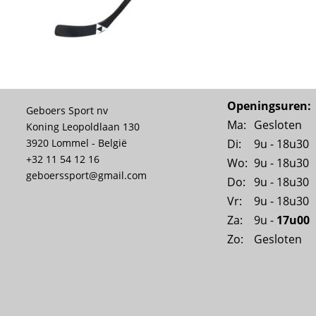
Openingsuren:
Geboers Sport nv
Ma:
Gesloten
Koning Leopoldlaan 130
Di:
9u - 18u30
3920 Lommel - België
+32 11 54 12 16
Wo:
9u - 18u30
geboerssport@gmail.com
Do:
9u - 18u30
Vr:
9u - 18u30
Za:
9u - 
17u00
Zo:
Gesloten