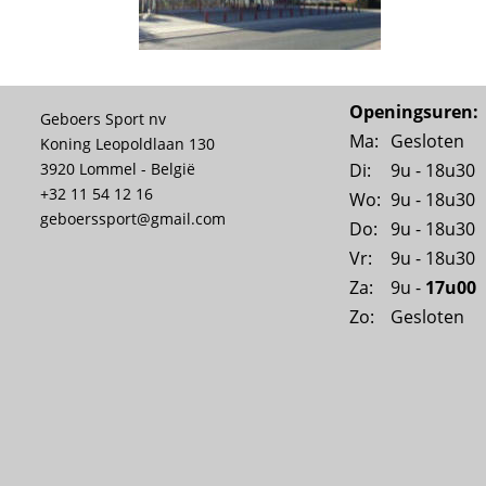
Openingsuren:
Geboers Sport nv
Ma:
Gesloten
Koning Leopoldlaan 130
Di:
9u - 18u30
3920 Lommel - België
+32 11 54 12 16
Wo:
9u - 18u30
geboerssport@gmail.com
Do:
9u - 18u30
Vr:
9u - 18u30
Za:
9u - 
17u00
Zo:
Gesloten