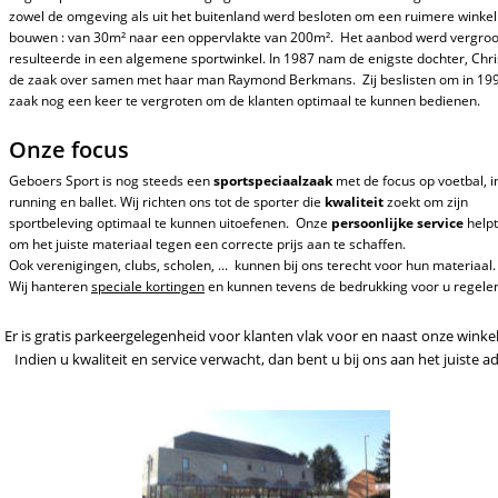
zowel de omgeving als uit het buitenland werd besloten om een ruimere winkel 
bouwen : van 30m² naar een oppervlakte van 200m².  Het aanbod werd vergroo
resulteerde in een algemene sportwinkel. In 1987 nam de enigste dochter, Chris
de zaak over samen met haar man Raymond Berkmans.  Zij beslisten om in 199
zaak nog een keer te vergroten om de klanten optimaal te kunnen bedienen.
Onze focus
Geboers Sport is nog steeds een 
sportspeciaalzaak 
met de focus op voetbal, i
running en ballet. Wij richten ons tot de sporter die 
kwaliteit 
zoekt om zijn 
sportbeleving optimaal te kunnen uitoefenen.  Onze 
persoonlijke service
 helpt
om het juiste materiaal tegen een correcte prijs aan te schaffen. 
Ook verenigingen, clubs, scholen, ...  kunnen bij ons terecht voor hun materiaal.
Wij hanteren 
speciale kortingen
 en kunnen tevens de bedrukking voor u regele
Er is gratis parkeergelegenheid voor klanten vlak voor en naast onze winkel
Indien u kwaliteit en service verwacht, dan bent u bij ons aan het juiste ad