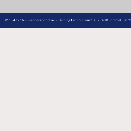
011 54 12 16  -  Geboers Sport nv  -  Koning Leopoldlaan 130  -  3920 Lommel    © 2